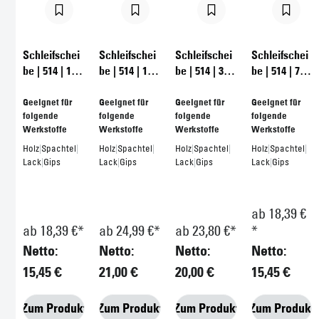
Schleifschei
Schleifschei
Schleifschei
Schleifschei
be | 514 | 15
be | 514 | 17
be | 514 | 33
be | 514 | 7
Löcher | 150
Löcher | 150
Löcher | 150
Löcher | 150
mm
mm
mm
mm
Geeignet für
Geeignet für
Geeignet für
Geeignet für
folgende
folgende
folgende
folgende
Werkstoffe
Werkstoffe
Werkstoffe
Werkstoffe
Holz
|
Spachtel
|
Holz
|
Spachtel
|
Holz
|
Spachtel
|
Holz
|
Spachtel
|
Lack
|
Gips
Lack
|
Gips
Lack
|
Gips
Lack
|
Gips
ab 18,39 €
ab 18,39 €*
ab 24,99 €*
ab 23,80 €*
*
Netto:
Netto:
Netto:
Netto:
15,45 €
21,00 €
20,00 €
15,45 €
Zum Produkt
Zum Produkt
Zum Produkt
Zum Produkt