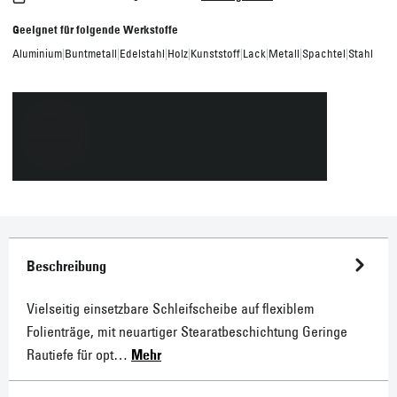
Geeignet für folgende Werkstoffe
Aluminium
|
Buntmetall
|
Edelstahl
|
Holz
|
Kunststoff
|
Lack
|
Metall
|
Spachtel
|
Stahl
Made in Germany - Dieses Produkt wurde von
uns in Deutschland entwickelt und
hergestellt.
Beschreibung
Vielseitig einsetzbare Schleifscheibe auf flexiblem
Folienträge, mit neuartiger Stearatbeschichtung Geringe
Rautiefe für opt…
Mehr