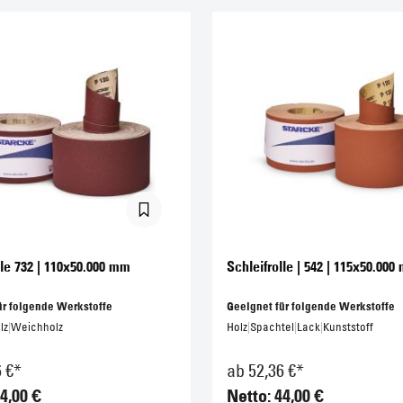
lle 732 | 110x50.000 mm
Schleifrolle | 542 | 115x50.00
ür folgende Werkstoffe
Geeignet für folgende Werkstoffe
lz
|
Weichholz
Holz
|
Spachtel
|
Lack
|
Kunststoff
6 €*
ab 52,36 €*
4,00 €
Netto: 44,00 €