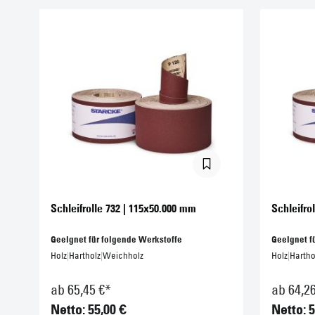
Schleifrolle 732 | 115x50.000 mm
Schleifro
Geeignet für folgende Werkstoffe
Geeignet f
Holz
|
Hartholz
|
Weichholz
Holz
|
Hartho
ab 65,45 €*
ab 64,2
Netto: 55,00 €
Netto: 5