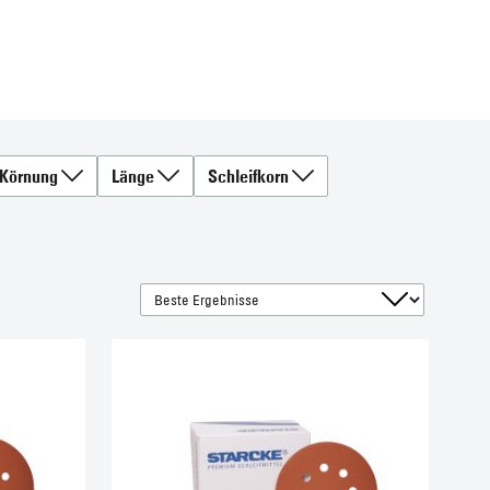
Körnung
Länge
Schleifkorn