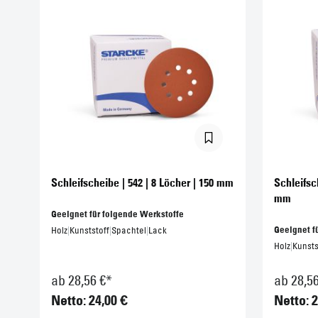
Schleifscheibe | 542 | 8 Löcher | 150 mm
Schleifsc
mm
Geeignet für folgende Werkstoffe
Geeignet f
Holz
|
Kunststoff
|
Spachtel
|
Lack
Holz
|
Kunsts
ab 28,56 €*
ab 28,5
Netto: 24,00 €
Netto: 2