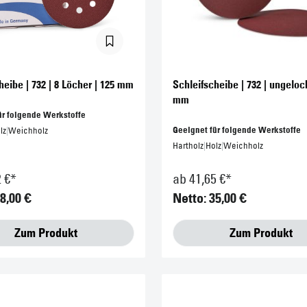
heibe | 732 | 8 Löcher | 125 mm
Schleifscheibe | 732 | ungeloch
mm
ür folgende Werkstoffe
Geeignet für folgende Werkstoffe
lz
|
Weichholz
Hartholz
|
Holz
|
Weichholz
2 €*
ab 41,65 €*
8,00 €
Netto: 35,00 €
Zum Produkt
Zum Produkt