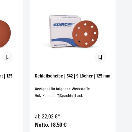
t | 125
Schleifscheibe | 542 | 9 Löcher | 125 mm
Geeignet für folgende Werkstoffe
Holz
|
Kunststoff
|
Spachtel
|
Lack
ab 22,02 €*
Netto: 18,50 €