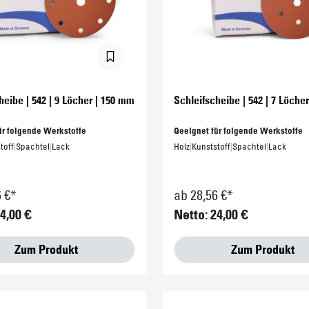
heibe | 542 | 9 Löcher | 150 mm
Schleifscheibe | 542 | 7 Löche
ür folgende Werkstoffe
Geeignet für folgende Werkstoffe
toff
|
Spachtel
|
Lack
Holz
|
Kunststoff
|
Spachtel
|
Lack
6 €*
ab 28,56 €*
4,00 €
Netto: 24,00 €
Zum Produkt
Zum Produkt