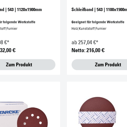
nd | 543 | 1120x1900mm
Schleifband | 543 | 1100x190
ür folgende Werkstoffe
Geeignet für folgende Werkstoffe
toff
|
Furnier
Holz
|
Kunststoff
|
Furnier
08 €*
ab 257,04 €*
132,00 €
Netto: 216,00 €
Zum Produkt
Zum Produkt