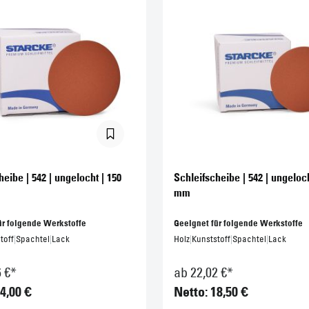
heibe | 542 | ungelocht | 150
Schleifscheibe | 542 | ungeloch
mm
ür folgende Werkstoffe
Geeignet für folgende Werkstoffe
toff
|
Spachtel
|
Lack
Holz
|
Kunststoff
|
Spachtel
|
Lack
6 €*
ab 22,02 €*
4,00 €
Netto: 18,50 €