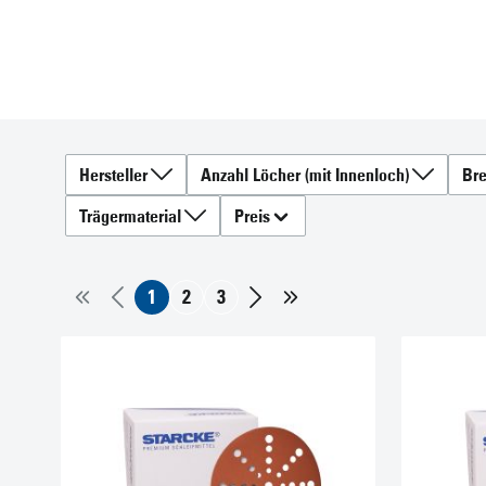
Schleifbänder
Schleifscheiben
Hersteller
Anzahl Löcher (mit Innenloch)
Bre
Trägermaterial
Preis
1
2
3