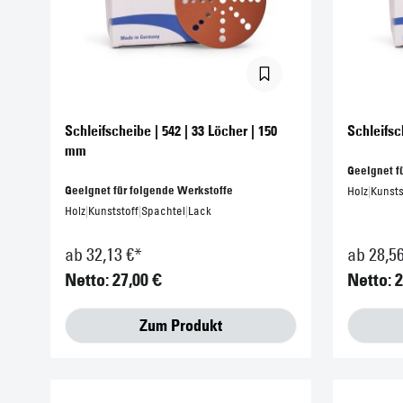
Schleifscheibe | 542 | 33 Löcher | 150
Schleifsc
mm
Geeignet f
Geeignet für folgende Werkstoffe
Holz
|
Kunsts
Holz
|
Kunststoff
|
Spachtel
|
Lack
ab 32,13 €*
ab 28,5
Netto: 27,00 €
Netto: 2
Zum Produkt