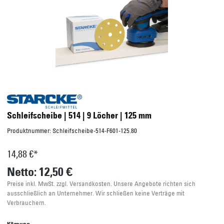
Schleifscheibe | 514 | 9 Löcher | 125 mm
Produktnummer:
Schleifscheibe-514-F601-125.80
14,88 €*
Netto: 12,50 €
Preise inkl. MwSt. zzgl. Versandkosten. Unsere Angebote richten sich
ausschließlich an Unternehmer. Wir schließen keine Verträge mit
Verbrauchern.
Körnung
40
60
80
100
120
180
320
400
Verkaufseinheit
50 Stück
100 Stück
Sofort verfügbar, Lieferzeit: 2-5 Werktage