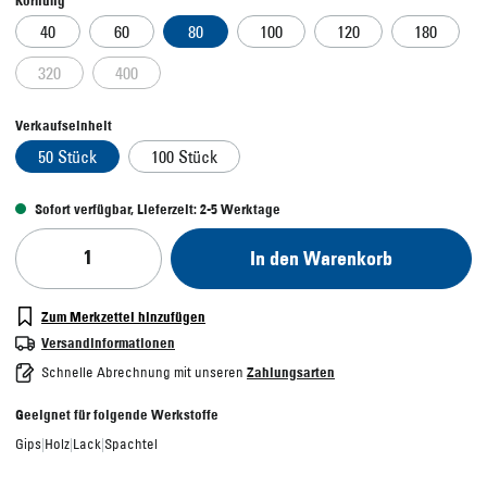
In den Warenkorb
Zum Merkzettel hinzufügen
Versandinformationen
Schnelle Abrechnung mit unseren
Zahlungsarten
Geeignet für folgende Werkstoffe
Gips
|
Holz
|
Lack
|
Spachtel
Made in Germany - Dieses Produkt wurde von
uns in Deutschland entwickelt und
hergestellt.
Beschreibung