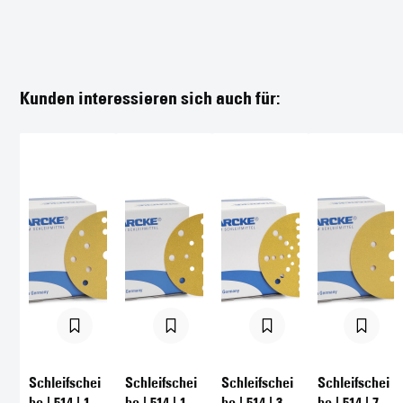
Schleifscheibe | 514 | 17
Schleifscheibe | 514 | 33
Löcher | 150 mm
Löcher | 150 mm
Geeignet für folgende
Geeignet für folgende
Werkstoffe
Werkstoffe
Holz
|
Spachtel
|
Lack
|
Gips
Holz
|
Spachtel
|
Lack
|
Gips
ab 24,99 €*
ab 23,80 €*
Netto: 21,00 €
Netto: 20,00 €