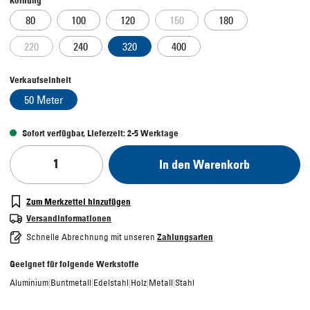
In den Warenkorb
Zum Merkzettel hinzufügen
Versandinformationen
Schnelle Abrechnung mit unseren
Zahlungsarten
Geeignet für folgende Werkstoffe
Aluminium
|
Buntmetall
|
Edelstahl
|
Holz
|
Metall
|
Stahl
Made in Germany - Dieses Produkt wurde von
uns in Deutschland entwickelt und
hergestellt.
Beschreibung