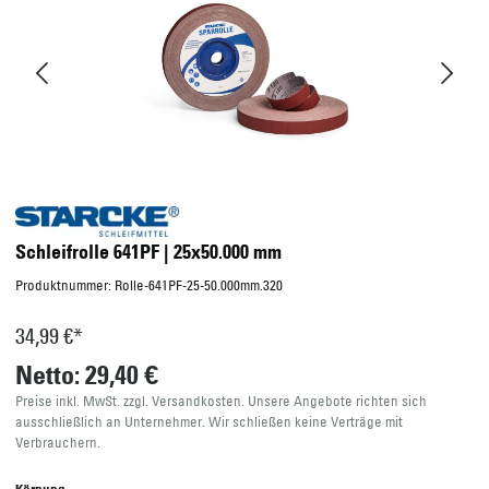
Schleifrolle 641PF | 25x50.000 mm
Produktnummer:
Rolle-641PF-25-50.000mm.320
34,99 €*
Netto: 29,40 €
Preise inkl. MwSt. zzgl. Versandkosten. Unsere Angebote richten sich
ausschließlich an Unternehmer. Wir schließen keine Verträge mit
Verbrauchern.
Körnung
80
100
120
150
180
220
240
320
400
Verkaufseinheit
50 Meter
Sofort verfügbar, Lieferzeit: 2-5 Werktage